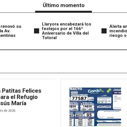
Último momento
Llaryora encabezará los
 renovó su
Alerta a
festejos por el 166º
la Av.
incendio
Aniversario de Villa del
gentinas
riesgo s
Totoral
 Patitas Felices
ara el Refugio
esús María
to de 2026