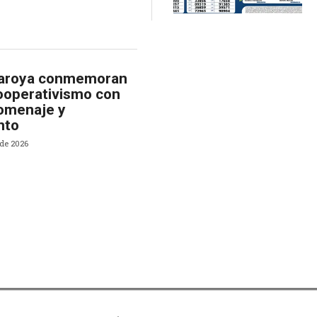
Caroya conmemoran
ooperativismo con
homenaje y
nto
 de 2026