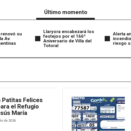
Último momento
Llaryora encabezará los
 renovó su
Alerta a
festejos por el 166º
la Av.
incendio
Aniversario de Villa del
gentinas
riesgo s
Totoral
 Patitas Felices
ara el Refugio
esús María
to de 2026